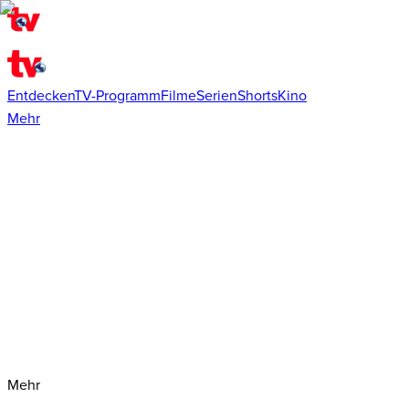
Entdecken
TV-Programm
Filme
Serien
Shorts
Kino
Mehr
Mehr