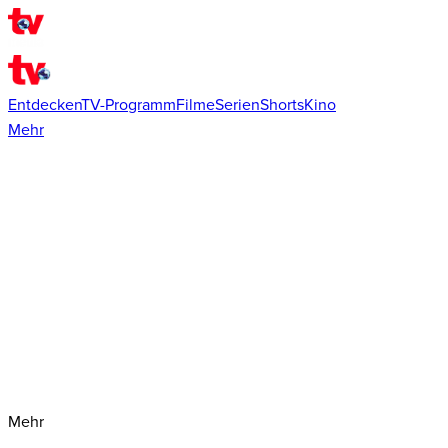
Entdecken
TV-Programm
Filme
Serien
Shorts
Kino
Mehr
Mehr