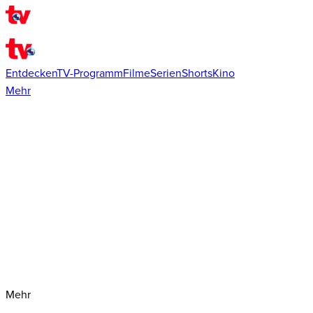
Entdecken
TV-Programm
Filme
Serien
Shorts
Kino
Mehr
Mehr