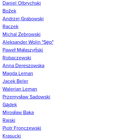
Daniel Olbrychski
Bożek
Andrzej Grabowski
Raczek
Michal Zebrowski
Aleksander Wolin "Sęp"
Paweł Małaszyński
Robaczewski
Anna Dereszowska
Magda Leman
Jacek Beler
Walerian Leman
Przemysław Sadowski
Gądek
Mirosław Baka
Rajski
Piotr Fronczewski
Krasucki