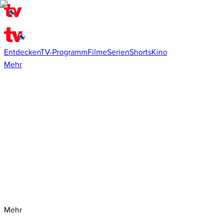
Entdecken
TV-Programm
Filme
Serien
Shorts
Kino
Mehr
Mehr