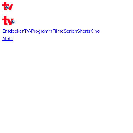
Entdecken
TV-Programm
Filme
Serien
Shorts
Kino
Mehr