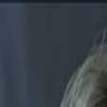
Entdecken
TV-Programm
Filme
Serien
Shorts
Kino
Mehr