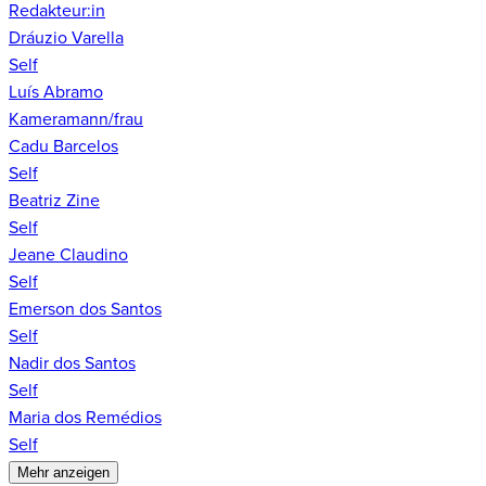
Redakteur:in
Dráuzio Varella
Self
Luís Abramo
Kameramann/frau
Cadu Barcelos
Self
Beatriz Zine
Self
Jeane Claudino
Self
Emerson dos Santos
Self
Nadir dos Santos
Self
Maria dos Remédios
Self
Mehr anzeigen