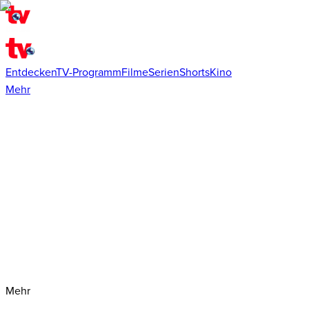
Entdecken
TV-Programm
Filme
Serien
Shorts
Kino
Mehr
Mehr