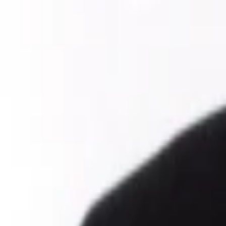
Entdecken
TV-Programm
Filme
Serien
Shorts
Kino
Mehr