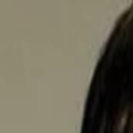
Entdecken
TV-Programm
Filme
Serien
Shorts
Kino
Mehr