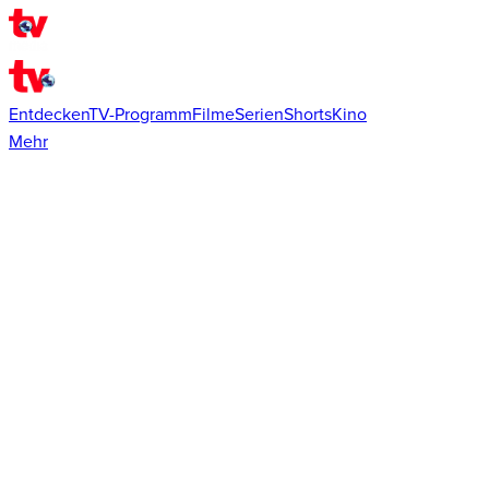
Entdecken
TV-Programm
Filme
Serien
Shorts
Kino
Mehr