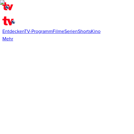
Entdecken
TV-Programm
Filme
Serien
Shorts
Kino
Mehr