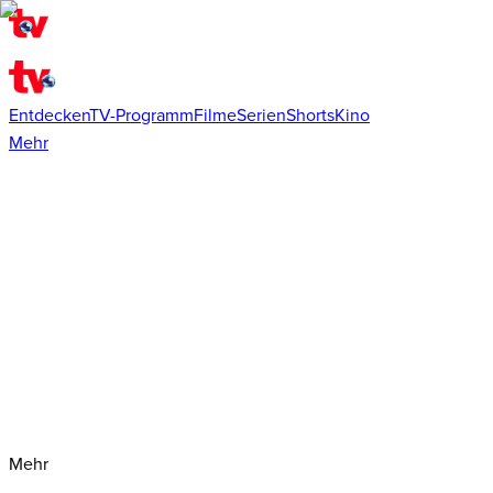
Entdecken
TV-Programm
Filme
Serien
Shorts
Kino
Mehr
Mehr