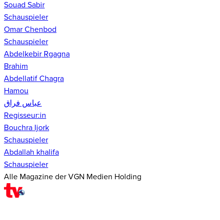
Souad Sabir
Schauspieler
Omar Chenbod
Schauspieler
Abdelkebir Rgagna
Brahim
Abdellatif Chagra
Hamou
عباس فراق
Regisseur:in
Bouchra Ijork
Schauspieler
Abdallah khalifa
Schauspieler
Alle Magazine der VGN Medien Holding