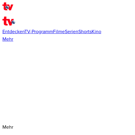
Entdecken
TV-Programm
Filme
Serien
Shorts
Kino
Mehr
Mehr