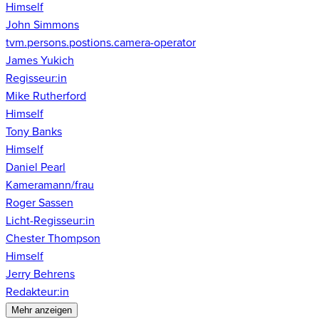
Himself
John Simmons
tvm.persons.postions.camera-operator
James Yukich
Regisseur:in
Mike Rutherford
Himself
Tony Banks
Himself
Daniel Pearl
Kameramann/frau
Roger Sassen
Licht-Regisseur:in
Chester Thompson
Himself
Jerry Behrens
Redakteur:in
Mehr anzeigen