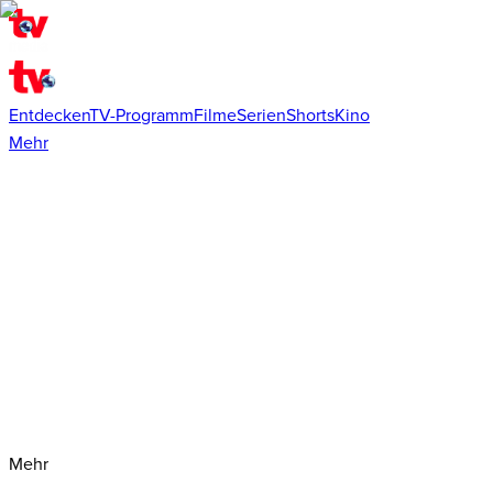
Entdecken
TV-Programm
Filme
Serien
Shorts
Kino
Mehr
Mehr