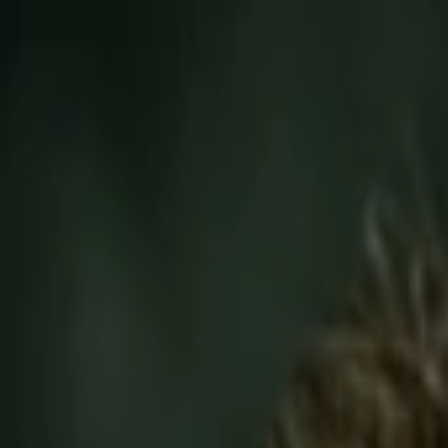
Entdecken
TV-Programm
Filme
Serien
Shorts
Kino
Mehr