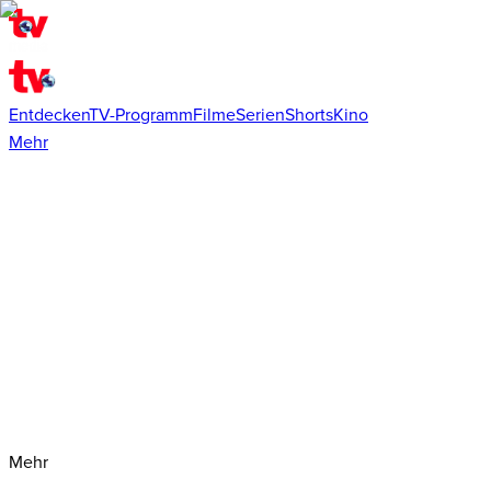
Entdecken
TV-Programm
Filme
Serien
Shorts
Kino
Mehr
Mehr