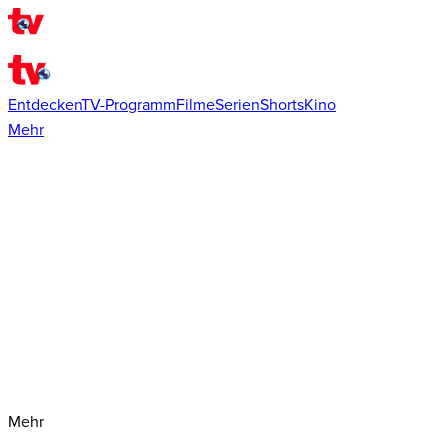
Entdecken
TV-Programm
Filme
Serien
Shorts
Kino
Mehr
Mehr