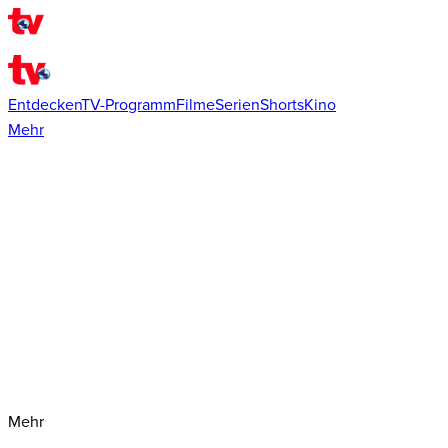
Entdecken
TV-Programm
Filme
Serien
Shorts
Kino
Mehr
Mehr