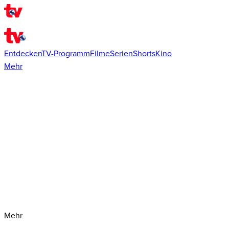
Entdecken
TV-Programm
Filme
Serien
Shorts
Kino
Mehr
Mehr