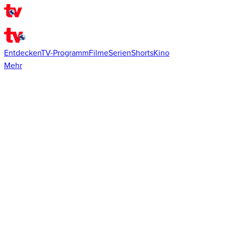
Entdecken
TV-Programm
Filme
Serien
Shorts
Kino
Mehr