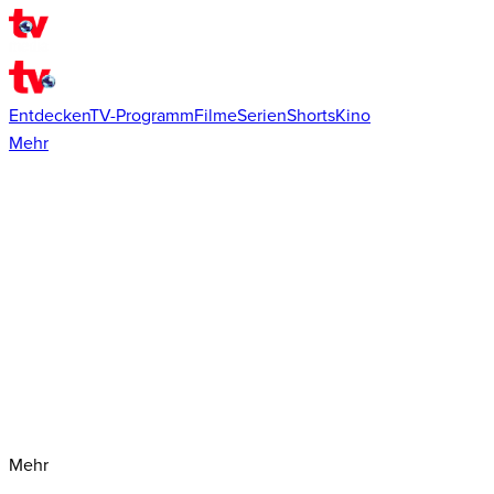
Entdecken
TV-Programm
Filme
Serien
Shorts
Kino
Mehr
Mehr