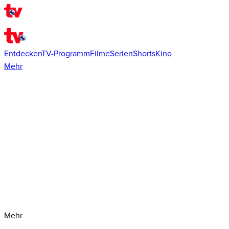
Entdecken
TV-Programm
Filme
Serien
Shorts
Kino
Mehr
Mehr