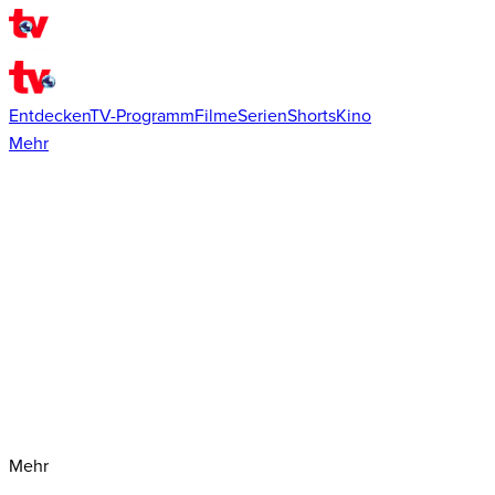
Entdecken
TV-Programm
Filme
Serien
Shorts
Kino
Mehr
Mehr