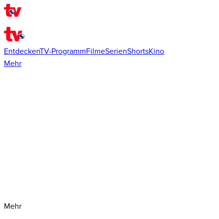
Entdecken
TV-Programm
Filme
Serien
Shorts
Kino
Mehr
Mehr