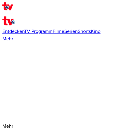
Entdecken
TV-Programm
Filme
Serien
Shorts
Kino
Mehr
Mehr