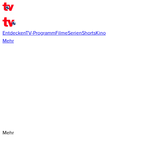
Entdecken
TV-Programm
Filme
Serien
Shorts
Kino
Mehr
Mehr