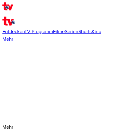
Entdecken
TV-Programm
Filme
Serien
Shorts
Kino
Mehr
Mehr