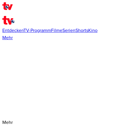
Entdecken
TV-Programm
Filme
Serien
Shorts
Kino
Mehr
Mehr