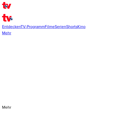
Entdecken
TV-Programm
Filme
Serien
Shorts
Kino
Mehr
Mehr