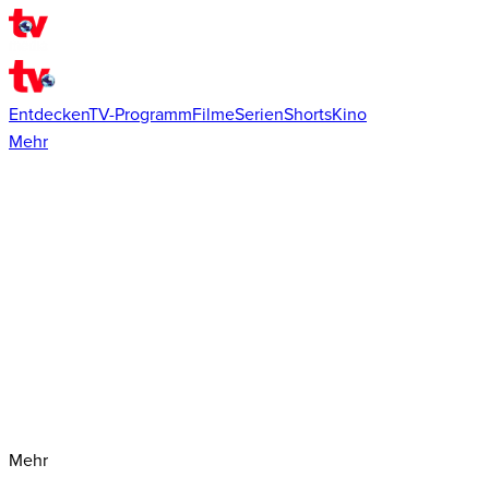
Entdecken
TV-Programm
Filme
Serien
Shorts
Kino
Mehr
Mehr