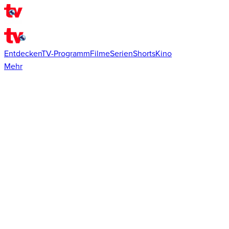
Entdecken
TV-Programm
Filme
Serien
Shorts
Kino
Mehr