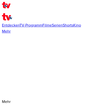
Entdecken
TV-Programm
Filme
Serien
Shorts
Kino
Mehr
Mehr