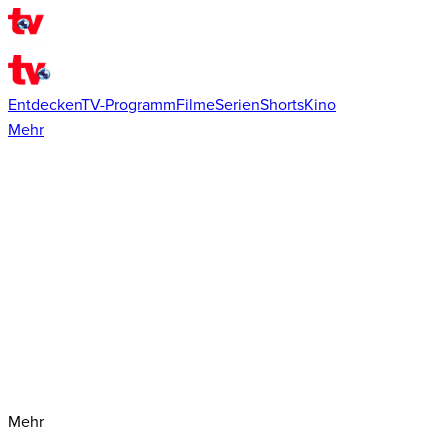
Entdecken
TV-Programm
Filme
Serien
Shorts
Kino
Mehr
Mehr