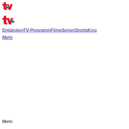
Entdecken
TV-Programm
Filme
Serien
Shorts
Kino
Mehr
Mehr