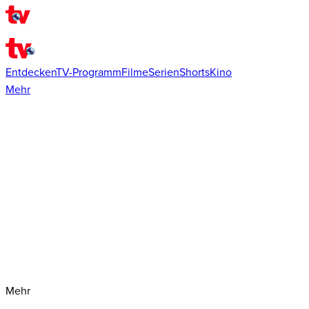
Entdecken
TV-Programm
Filme
Serien
Shorts
Kino
Mehr
Mehr