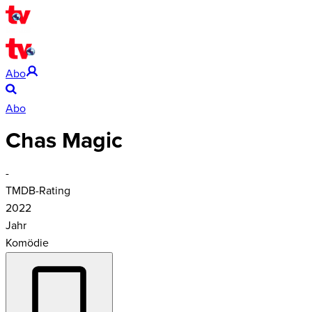
Abo
Abo
Chas Magic
-
TMDB-Rating
2022
Jahr
Komödie