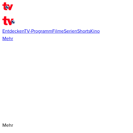
Entdecken
TV-Programm
Filme
Serien
Shorts
Kino
Mehr
Mehr