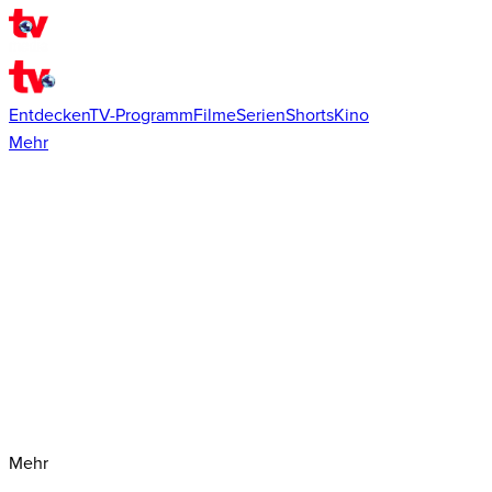
Entdecken
TV-Programm
Filme
Serien
Shorts
Kino
Mehr
Mehr