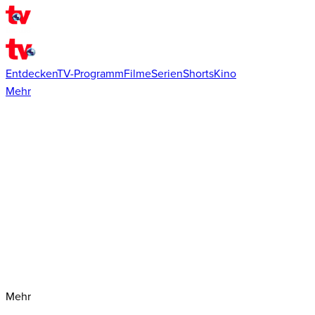
Entdecken
TV-Programm
Filme
Serien
Shorts
Kino
Mehr
Mehr