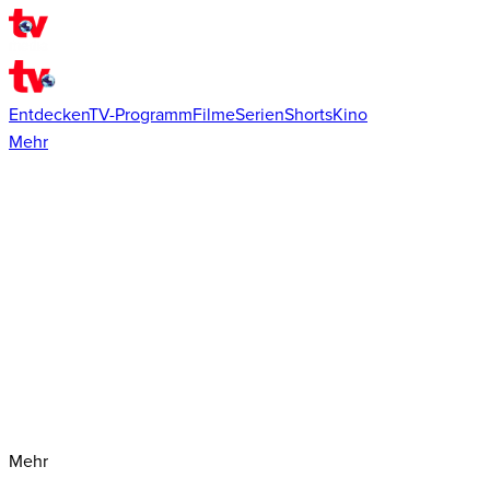
Entdecken
TV-Programm
Filme
Serien
Shorts
Kino
Mehr
Mehr