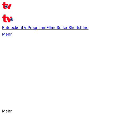
Entdecken
TV-Programm
Filme
Serien
Shorts
Kino
Mehr
Mehr