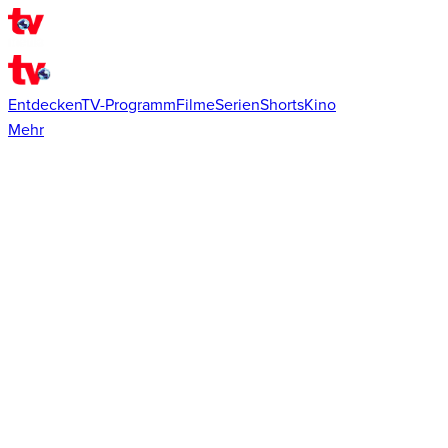
Entdecken
TV-Programm
Filme
Serien
Shorts
Kino
Mehr