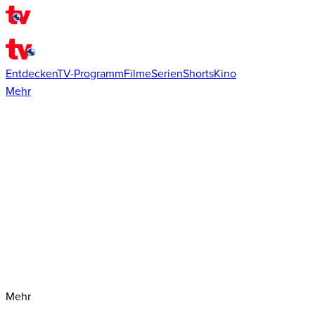
Entdecken
TV-Programm
Filme
Serien
Shorts
Kino
Mehr
Mehr