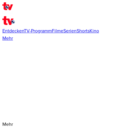
Entdecken
TV-Programm
Filme
Serien
Shorts
Kino
Mehr
Mehr