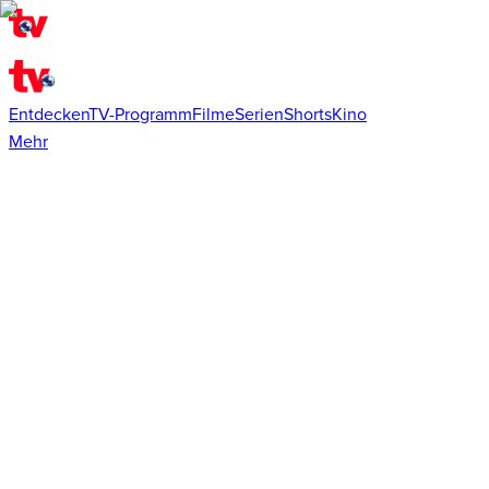
Entdecken
TV-Programm
Filme
Serien
Shorts
Kino
Mehr