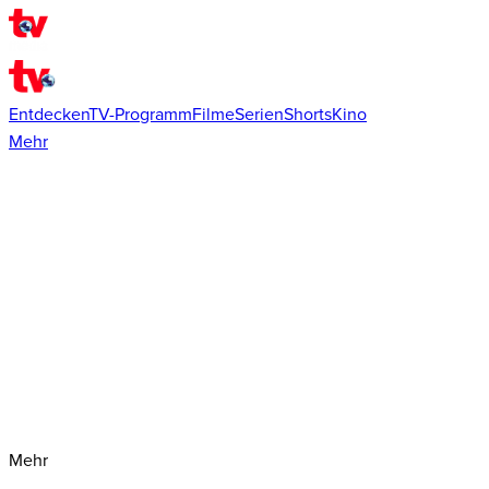
Entdecken
TV-Programm
Filme
Serien
Shorts
Kino
Mehr
Mehr