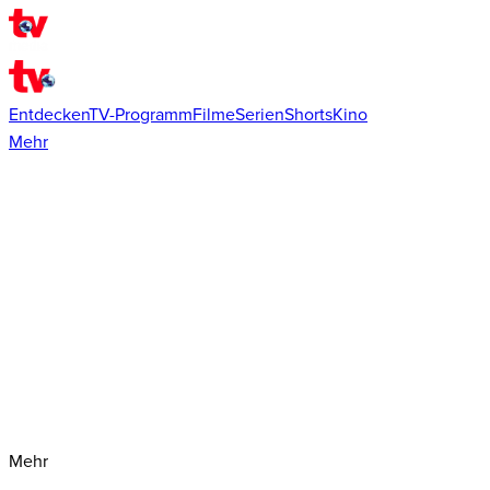
Entdecken
TV-Programm
Filme
Serien
Shorts
Kino
Mehr
Mehr