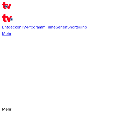
Entdecken
TV-Programm
Filme
Serien
Shorts
Kino
Mehr
Mehr